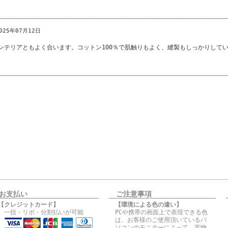
025年07月12日
ンテリアともよく合います。コットン100％で肌触りもよく、縫製もしっかりして
お支払い
ご注意事項
【クレジットカード】
【環境による色の違い】
一括・リボ・分割払いが可能
PCや携帯の画面上で表現できる色
は、お客様のご使用頂いているパ
ソコンのモニターによって、実物