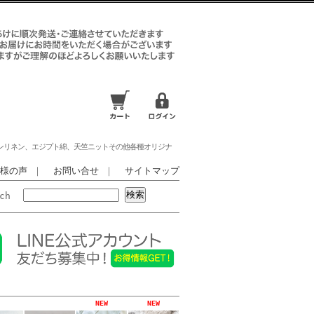
ンリネン、エジプト綿、天竺ニットその他各種オリジナ
様の声
｜
お問い合せ
｜
サイトマップ
rch
NEW
NEW