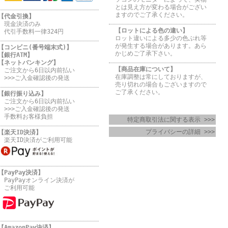
とは見え方が変わる場合がござい
ますのでご了承ください。
【代金引換】
現金決済のみ
【ロットによる色の違い】
代引手数料一律324円
ロット違いによる多少の色ぶれ等
が発生する場合があります。あら
【コンビニ(番号端末式)】
かじめご了承下さい。
【銀行ATM】
【ネットバンキング】
【商品在庫について】
ご注文から6日以内前払い
在庫調整は常にしておりますが、
>>>ご入金確認後の発送
売り切れの場合もございますので
ご了承ください。
【銀行振り込み】
ご注文から6日以内前払い
>>>ご入金確認後の発送
手数料お客様負担
特定商取引法に関する表示 >>>
プライバシーの詳細 >>>
【楽天ID決済】
楽天ID決済がご利用可能
【PayPay決済】
PayPayオンライン決済が
ご利用可能
【AmazonPay決済】