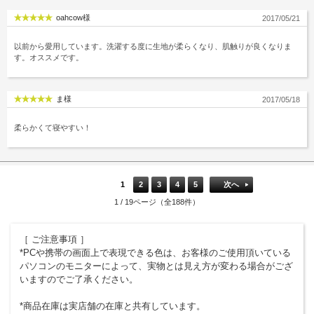
oahcow様
2017/05/21
以前から愛用しています。洗濯する度に生地が柔らくなり、肌触りが良くなりま
す。オススメです。
ま様
2017/05/18
柔らかくて寝やすい！
1
2
3
4
5
次へ
1 / 19ページ（全188件）
［ ご注意事項 ］
*PCや携帯の画面上で表現できる色は、お客様のご使用頂いている
パソコンのモニターによって、実物とは見え方が変わる場合がござ
いますのでご了承ください。
*商品在庫は実店舗の在庫と共有しています。