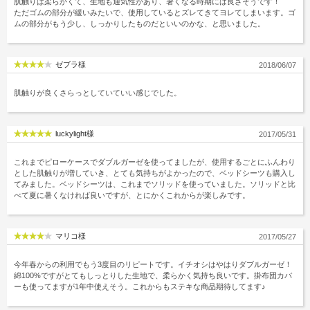
肌触りは柔らかくて、生地も通気性があり、暑くなる時期には良さそうです！
ただゴムの部分が緩いみたいで、使用しているとズレてきてヨレてしまいます。ゴ
ムの部分がもう少し、しっかりしたものだといいのかな、と思いました。
ゼブラ様
2018/06/07
肌触りが良くさらっとしていていい感じでした。
luckylight様
2017/05/31
これまでピローケースでダブルガーゼを使ってましたが、使用するごとにふんわり
とした肌触りが増していき、とても気持ちがよかったので、ベッドシーツも購入し
てみました。ベッドシーツは、これまでソリッドを使っていました。ソリッドと比
べて夏に暑くなければ良いですが、とにかくこれからが楽しみです。
マリコ様
2017/05/27
今年春からの利用でもう3度目のリピートです。イチオシはやはりダブルガーゼ！
綿100%ですがとてもしっとりした生地で、柔らかく気持ち良いです。掛布団カバ
ーも使ってますが1年中使えそう。これからもステキな商品期待してます♪