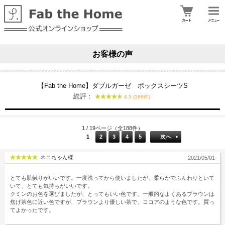
お客様の声
【Fab the Home】ダブルガーゼ ボックスシーツS
総評：
4.5 (188件)
1 / 19ページ（全188件）
1
2
3
4
5
次へ
ネコちゃん様
2021/05/01
とても肌触りがいいです。一度洗ってから使いましたが、柔らかでふんわりといて
いて、とても気持ちがいいです。
クミンのお色を選びましたが、とってもいい色です。一般的なよくあるブラウンは
焦げ茶色に近い色ですが、ブラウンより優しい茶で、ココアのような色です。買っ
てよかったです。