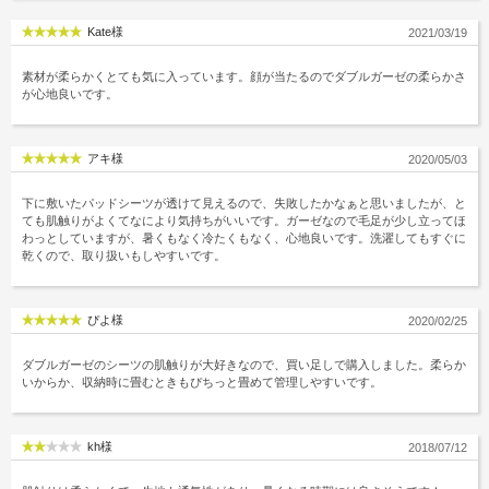
Kate様
2021/03/19
素材が柔らかくとても気に入っています。顔が当たるのでダブルガーゼの柔らかさ
が心地良いです。
アキ様
2020/05/03
下に敷いたパッドシーツが透けて見えるので、失敗したかなぁと思いましたが、と
ても肌触りがよくてなにより気持ちがいいです。ガーゼなので毛足が少し立ってほ
わっとしていますが、暑くもなく冷たくもなく、心地良いです。洗濯してもすぐに
乾くので、取り扱いもしやすいです。
ぴよ様
2020/02/25
ダブルガーゼのシーツの肌触りが大好きなので、買い足しで購入しました。柔らか
いからか、収納時に畳むときもぴちっと畳めて管理しやすいです。
kh様
2018/07/12