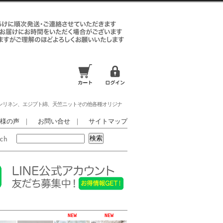
ンリネン、エジプト綿、天竺ニットその他各種オリジナ
様の声
｜
お問い合せ
｜
サイトマップ
rch
NEW
NEW