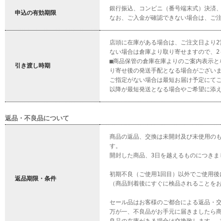
銀行振込、コンビニ（番号端末式）決済、
申込の有効期限
なお、ご入金が確認できない場合は、ご
店頭に在庫がある場合は、ご注文日より2
ない場合は倉庫より取り寄せますので、2
■商品保管の倉庫在庫よりのご案内表示
引き渡し時期
り寄せ後の発送手配となる場合がござい
ご指定がない場合は最短お届け予定にて
以降が最短発送となる場合やご希望に添
返品・不良品について
商品の返品、交換は未開封及び未使用の
す。
開封した商品、3日を越えるものにつきま
初期不良（ご使用1回目）以外でご使用
返品期限・条件
（商品到着後にすぐに検品されることを
セール品はお客様のご都合による返品・
万が一、不良品がお手元に届きましたら