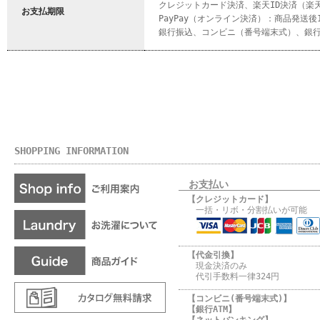
クレジットカード決済、楽天ID決済（楽天
お支払期限
PayPay（オンライン決済）：商品発送後
銀行振込、コンビニ（番号端末式）、銀行
SHOPPING INFORMATION
お支払い
【クレジットカード】
一括・リボ・分割払いが可能
【代金引換】
現金決済のみ
代引手数料一律324円
【コンビニ(番号端末式)】
【銀行ATM】
【ネットバンキング】