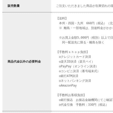
販売数量
ご注文いただきました商品が在庫切れの場
【送料】
本州・四国・九州 660円（税込）（北海
※ 離島・一部地域は、別途料金がかか
※お買上金額5,000円（税別）以上で
同一配送先に限る・離島を除く
【手数料ｓｈｏｐ負担】
◎クレジットカード決済
商品代金以外の必要料金
◎楽天ID決済（楽天ペイ）
◎PayPay（オンライン決済）
◎コンビニ決済（番号端末式）
◎銀行ATM決済
◎ネットバンキング決済
◎AmazonPay
【手数料お客様負担】
◎銀行振込 お振込金融機関にてご確認
◎代金引換 手数料：330円（税込）