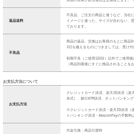
良品の在庫がある場合は交換致します。 
不良品、ご注文の商品と違うなど、当社
返品送料
イメージと違った、サイズが合わない、
ております。
商品の返品、交換はお客様のもとに商品到
3日を越えるものにつきましては、受け付
不良品
初期不良（ご使用1回目）以外でご使用
（商品到着後にすぐに検品されることを
お支払方法について
クレジットカード決済、楽天ID決済（楽
末式）、銀行ATM決済、ネットバンキング決済
お支払方法
※クレジットカード決済・楽天ID決済（楽
トバンキング決済・AmazonPayの手数
代金引換：商品引渡時