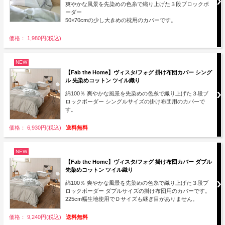
爽やかな風景を先染めの色糸で織り上げた３段ブロックボ
ーダー
50×70cmの少し大きめの枕用のカバーです。
価格： 1,980円(税込)
NEW
【Fab the Home】ヴィスタ/フォグ 掛け布団カバー シング
ル 先染めコットン ツイル織り
綿100％ 爽やかな風景を先染めの色糸で織り上げた３段ブ
ロックボーダー シングルサイズの掛け布団用のカバーで
す。
価格： 6,930円(税込)
送料無料
NEW
【Fab the Home】ヴィスタ/フォグ 掛け布団カバー ダブル
先染めコットン ツイル織り
綿100％ 爽やかな風景を先染めの色糸で織り上げた３段ブ
ロックボーダー ダブルサイズの掛け布団用のカバーです。
225cm幅生地使用でＤサイズも継ぎ目がありません。
価格： 9,240円(税込)
送料無料