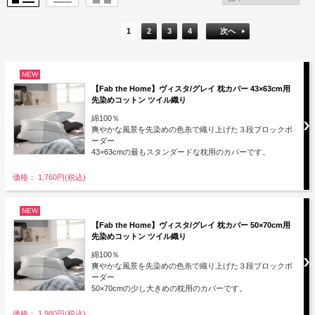
1
2
3
4
次へ
NEW
【Fab the Home】ヴィスタ/グレイ 枕カバー 43×63cm用
先染めコットン ツイル織り
綿100％
爽やかな風景を先染めの色糸で織り上げた３段ブロックボ
ーダー
43×63cmの最もスタンダードな枕用のカバーです。
価格： 1,760円(税込)
NEW
【Fab the Home】ヴィスタ/グレイ 枕カバー 50×70cm用
先染めコットン ツイル織り
綿100％
爽やかな風景を先染めの色糸で織り上げた３段ブロックボ
ーダー
50×70cmの少し大きめの枕用のカバーです。
価格： 1,980円(税込)