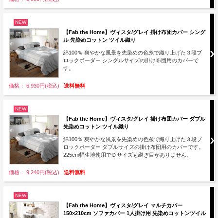
NEW
【Fab the Home】ヴィスタ/グレイ 掛け布団カバー シング
ル 先染めコットン ツイル織り
綿100％ 爽やかな風景を先染めの色糸で織り上げた３段ブ
ロックボーダー シングルサイズの掛け布団用のカバーで
す。
価格： 6,930円(税込)
送料無料
NEW
【Fab the Home】ヴィスタ/グレイ 掛け布団カバー ダブル
先染めコットン ツイル織り
綿100％ 爽やかな風景を先染めの色糸で織り上げた３段ブ
ロックボーダー ダブルサイズの掛け布団用のカバーです。
225cm幅生地使用でＤサイズも継ぎ目がありません。
価格： 9,240円(税込)
送料無料
NEW
【Fab the Home】ヴィスタ/グレイ マルチカバー
150×210cm ソファカバー 1人掛け用 先染めコットンツイル