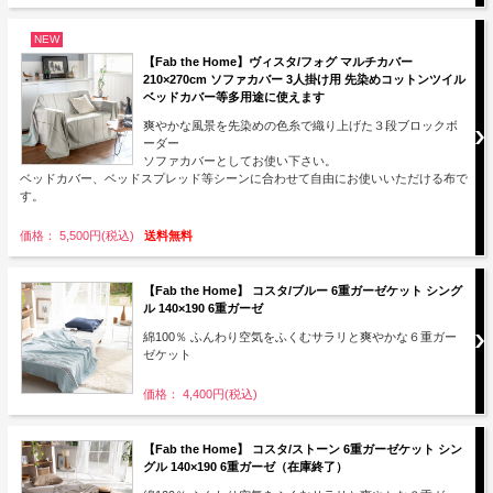
NEW
【Fab the Home】ヴィスタ/フォグ マルチカバー
210×270cm ソファカバー 3人掛け用 先染めコットンツイル
ベッドカバー等多用途に使えます
爽やかな風景を先染めの色糸で織り上げた３段ブロックボ
ーダー
ソファカバーとしてお使い下さい。
ベッドカバー、ベッドスプレッド等シーンに合わせて自由にお使いいただける布で
す。
価格： 5,500円(税込)
送料無料
【Fab the Home】 コスタ/ブルー 6重ガーゼケット シング
ル 140×190 6重ガーゼ
綿100％ ふんわり空気をふくむサラリと爽やかな６重ガー
ゼケット
価格： 4,400円(税込)
【Fab the Home】 コスタ/ストーン 6重ガーゼケット シン
グル 140×190 6重ガーゼ（在庫終了）