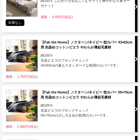
綿100％ ふんわり空気をふくむサラリと爽やかな６重ガー
ゼケット
価格： 4,400円(税込)
在庫なし
【Fab the Home】ノクターン/ネイビー 枕カバー 43×63cm
用 先染めコットンビエラ やわらか薄起毛素材
綿100％
先染ビエラのブロックチェック
43×63cmの最もスタンダードな枕用のカバーです。
価格： 1,760円(税込)
【Fab the Home】ノクターン/ネイビー 枕カバー 50×70cm
用 先染めコットンビエラ やわらか薄起毛素材
綿100％
先染ビエラのブロックチェック
50×70cmの少し大きめの枕用のカバーです。
価格： 1,980円(税込)