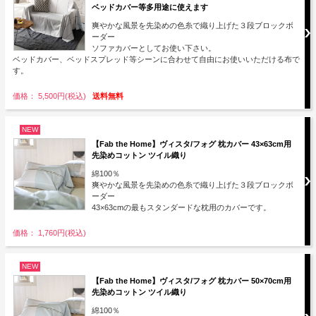
ベッドカバー等多用途に使えます
爽やかな風景を先染めの色糸で織り上げた３段ブロックボ
ーダー
ソファカバーとしてお使い下さい。
ベッドカバー、ベッドスプレッド等シーンに合わせて自由にお使いいただける布で
す。
価格： 5,500円(税込)
送料無料
NEW
【Fab the Home】ヴィスタ/フォグ 枕カバー 43×63cm用
先染めコットン ツイル織り
綿100％
爽やかな風景を先染めの色糸で織り上げた３段ブロックボ
ーダー
43×63cmの最もスタンダードな枕用のカバーです。
価格： 1,760円(税込)
NEW
【Fab the Home】ヴィスタ/フォグ 枕カバー 50×70cm用
先染めコットン ツイル織り
綿100％