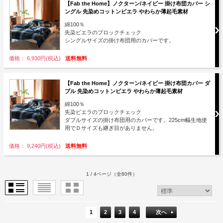
【Fab the Home】ノクターン/ネイビー 掛け布団カバー シ
ングル 先染めコットンビエラ やわらか薄起毛素材
綿100％
先染ビエラのブロックチェック
シングルサイズの掛け布団用のカバーです。
価格： 6,930円(税込)
送料無料
【Fab the Home】ノクターン/ネイビー 掛け布団カバー ダ
ブル 先染めコットンビエラ やわらか薄起毛素材
綿100％
先染ビエラのブロックチェック
ダブルサイズの掛け布団用のカバーです。225cm幅生地使
用でＤサイズも継ぎ目がありません。
価格： 9,240円(税込)
送料無料
1 / 4ページ
（全80件）
1
2
3
4
次へ