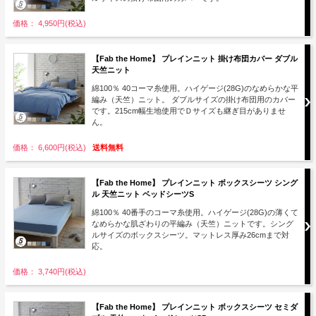
価格： 4,950円(税込)
【Fab the Home】 プレインニット 掛け布団カバー ダブル
天竺ニット
綿100％ 40コーマ糸使用。ハイゲージ(28G)のなめらかな平
編み（天竺）ニット。 ダブルサイズの掛け布団用のカバー
です。215cm幅生地使用でＤサイズも継ぎ目がありませ
ん。
価格： 6,600円(税込)
送料無料
【Fab the Home】 プレインニット ボックスシーツ シング
ル 天竺ニット ベッドシーツS
綿100％ 40番手のコーマ糸使用。ハイゲージ(28G)の薄くて
なめらかな肌ざわりの平編み（天竺）ニットです。シング
ルサイズのボックスシーツ。マットレス厚み26cmまで対
応。
価格： 3,740円(税込)
【Fab the Home】 プレインニット ボックスシーツ セミダ