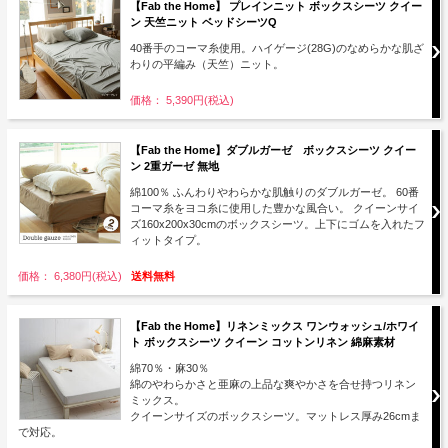
【Fab the Home】 プレインニット ボックスシーツ クイー
ン 天竺ニット ベッドシーツQ
40番手のコーマ糸使用。ハイゲージ(28G)のなめらかな肌ざ
わりの平編み（天竺）ニット。
価格： 5,390円(税込)
【Fab the Home】ダブルガーゼ ボックスシーツ クイー
ン 2重ガーゼ 無地
綿100％ ふんわりやわらかな肌触りのダブルガーゼ。 60番
コーマ糸をヨコ糸に使用した豊かな風合い。 クイーンサイ
ズ160x200x30cmのボックスシーツ。上下にゴムを入れたフ
ィットタイプ。
価格： 6,380円(税込)
送料無料
【Fab the Home】リネンミックス ワンウォッシュ/ホワイ
ト ボックスシーツ クイーン コットンリネン 綿麻素材
綿70％・麻30％
綿のやわらかさと亜麻の上品な爽やかさを合せ持つリネン
ミックス。
クイーンサイズのボックスシーツ。マットレス厚み26cmま
で対応。