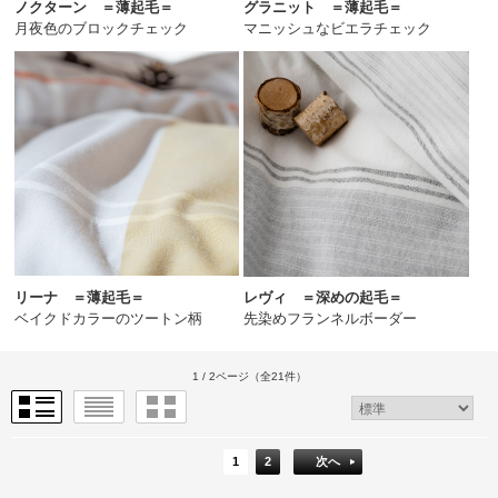
ノクターン ＝薄起毛＝
グラニット ＝薄起毛＝
月夜色のブロックチェック
マニッシュなビエラチェック
リーナ ＝薄起毛＝
レヴィ ＝深めの起毛＝
ベイクドカラーのツートン柄
先染めフランネルボーダー
1 / 2ページ
（全21件）
1
2
次へ