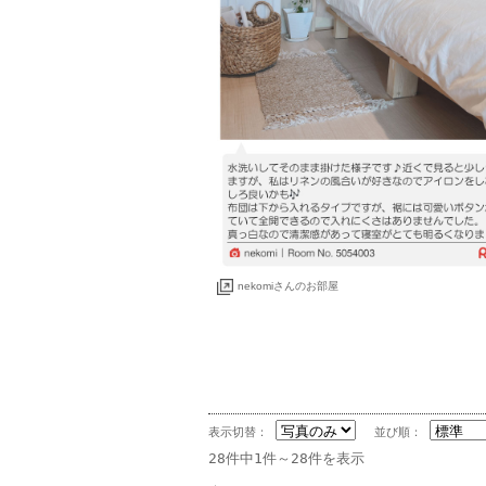
表示切替：
並び順：
28件中1件～28件を表示