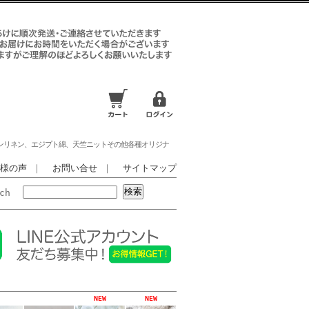
ンリネン、エジプト綿、天竺ニットその他各種オリジナ
様の声
｜
お問い合せ
｜
サイトマップ
rch
NEW
NEW