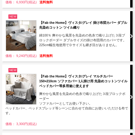
価格： 6,930円(税込)
送料無料
NEW
【Fab the Home】ヴィスタ/グレイ 掛け布団カバー ダブル
先染めコットン ツイル織り
綿100％ 爽やかな風景を先染めの色糸で織り上げた３段ブ
ロックボーダー ダブルサイズの掛け布団用のカバーです。
225cm幅生地使用でＤサイズも継ぎ目がありません。
価格： 9,240円(税込)
送料無料
NEW
【Fab the Home】ヴィスタ/グレイ マルチカバー
150×210cm ソファカバー 1人掛け用 先染めコットンツイル
ベッドカバー等多用途に使えます
爽やかな風景を先染めの色糸で織り上げた３段ブロックボ
ーダー
ソファカバーとしてお使い下さい。
ベッドカバー、ベッドスプレッド等シーンに合わせて自由にお使いいただける布で
す。
価格： 3,300円(税込)