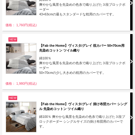
爽やかな風景を先染めの色糸で織り上げた３段ブロックボ
ーダー
43×63cmの最もスタンダードな枕用のカバーです。
価格： 1,760円(税込)
NEW
【Fab the Home】ヴィスタ/グレイ 枕カバー 50×70cm用
先染めコットン ツイル織り
綿100％
爽やかな風景を先染めの色糸で織り上げた３段ブロックボ
ーダー
50×70cmの少し大きめの枕用のカバーです。
価格： 1,980円(税込)
NEW
【Fab the Home】ヴィスタ/グレイ 掛け布団カバー シング
ル 先染めコットン ツイル織り
綿100％ 爽やかな風景を先染めの色糸で織り上げた３段ブ
ロックボーダー シングルサイズの掛け布団用のカバーで
す。