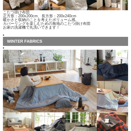
こたつ掛け布団
正方形：200x200cm、長方形：200x240cm
暖かさと収納のことを考えたボリューム感。
カバーリングを楽しむための無地のこたつ掛け布団
お家の洗濯機で丸洗いできます！
WINTER FABRICS