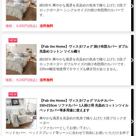
綿100％ 爽やかな風景を先染めの色糸で織り上げた３段ブ
ロックボーダー シングルサイズの掛け布団用のカバーで
す。
価格： 6,930円(税込)
送料無料
NEW
【Fab the Home】ヴィスタ/フォグ 掛け布団カバー ダブル
先染めコットン ツイル織り
綿100％ 爽やかな風景を先染めの色糸で織り上げた３段ブ
ロックボーダー ダブルサイズの掛け布団用のカバーです。
225cm幅生地使用でＤサイズも継ぎ目がありません。
価格： 9,240円(税込)
送料無料
NEW
【Fab the Home】ヴィスタ/フォグ マルチカバー
150×210cm ソファカバー 1人掛け用 先染めコットンツイル
ベッドカバー等多用途に使えます
爽やかな風景を先染めの色糸で織り上げた３段ブロックボ
ーダー
ソファカバーとしてお使い下さい。
ベッドカバー、ベッドスプレッド等シーンに合わせて自由にお使いいただける布で