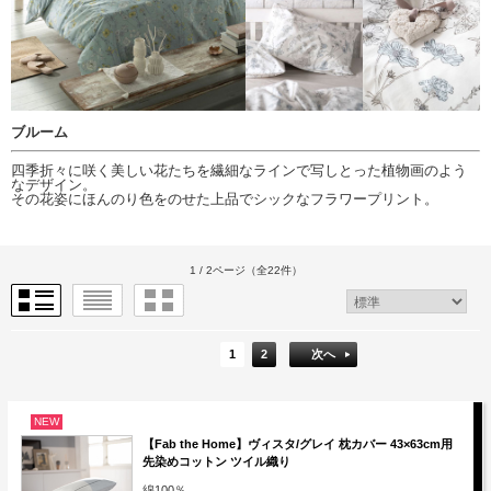
ブルーム
四季折々に咲く美しい花たちを繊細なラインで写しとった植物画のよう
なデザイン。
その花姿にほんのり色をのせた上品でシックなフラワープリント。
1 / 2ページ
（全22件）
1
2
次へ
NEW
【Fab the Home】ヴィスタ/グレイ 枕カバー 43×63cm用
先染めコットン ツイル織り
綿100％