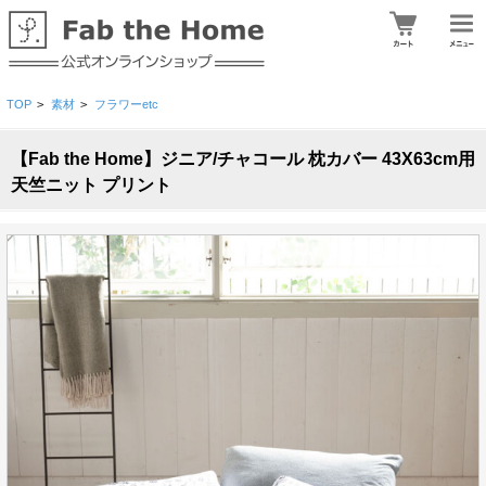
TOP
>
素材
>
フラワーetc
【Fab the Home】ジニア/チャコール 枕カバー 43X63cm用
天竺ニット プリント