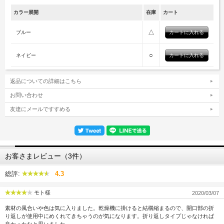
カラー展開
在庫
カート
△
ブルー
○
ネイビー
返品についての詳細はこちら
お問い合わせ
友達にメールですすめる
お客さまレビュー（3件）
総評:
4.3
モト様
2020/03/07
素材の風合いや色は気に入りました。乾燥機に掛けると結構縮まるので、開口部の折
り返しが使用中にめくれてきちゃうのが気になります。折り返しタイプじゃなければ