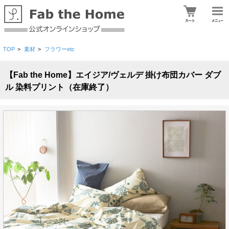
TOP
>
素材
>
フラワーetc
【Fab the Home】エイジア/ヴェルデ 掛け布団カバー ダブ
ル 染料プリント（在庫終了）