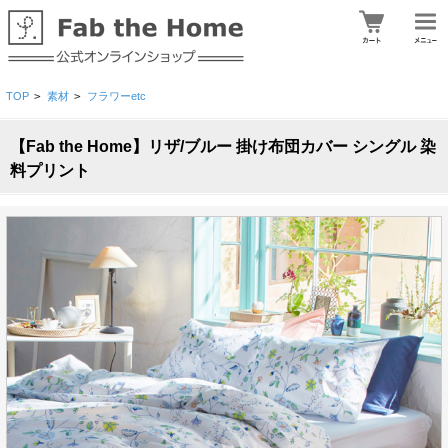
TOP
>
素材
>
フラワーetc
【Fab the Home】リザ/ブルー 掛け布団カバー シングル 染
料プリント