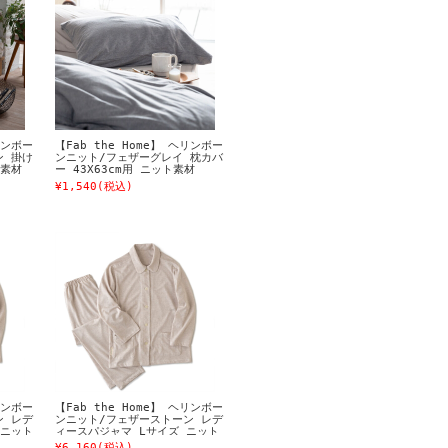
リンボー
【Fab the Home】 ヘリンボー
ン 掛け
ンニット/フェザーグレイ 枕カバ
ト素材
ー 43X63cm用 ニット素材
¥1,540
(税込)
リンボー
【Fab the Home】 ヘリンボー
ン レデ
ンニット/フェザーストーン レデ
 ニット
ィースパジャマ Lサイズ ニット
素材
¥6,160
(税込)