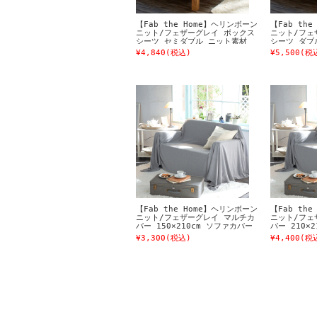
【Fab the Home】ヘリンボーン
【Fab th
ニット/フェザーグレイ ボックス
ニット/フェ
シーツ セミダブル ニット素材
シーツ ダブ
¥4,840
(税込)
¥5,500
(税
【Fab the Home】ヘリンボーン
【Fab th
ニット/フェザーグレイ マルチカ
ニット/フェ
バー 150×210cm ソファカバー
バー 210×
1人掛け用 ニット素材 ベッドカ
2人掛け用 
¥3,300
(税込)
¥4,400
(税
バー等多用途に使えます
バー等多用途