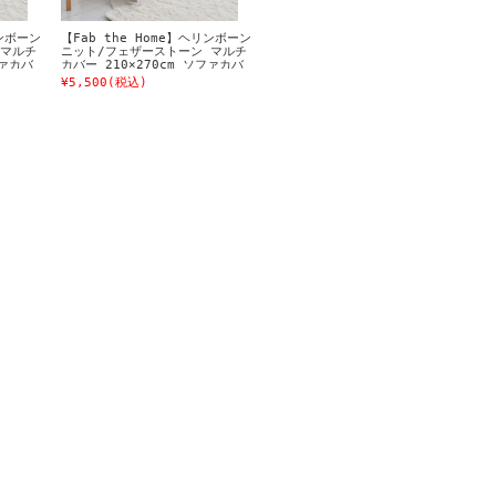
リンボーン
【Fab the Home】ヘリンボーン
 マルチ
ニット/フェザーストーン マルチ
ファカバ
カバー 210×270cm ソファカバ
 ベッド
ー3人掛け用 ニット素材 ベッド
¥5,500
(税込)
カバー等多用途に使えます