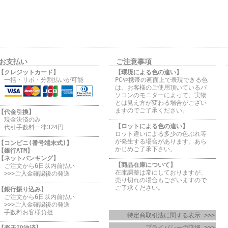
お支払い
ご注意事項
【クレジットカード】
【環境による色の違い】
一括・リボ・分割払いが可能
PCや携帯の画面上で表現できる色
は、お客様のご使用頂いているパ
ソコンのモニターによって、実物
とは見え方が変わる場合がござい
ますのでご了承ください。
【代金引換】
現金決済のみ
【ロットによる色の違い】
代引手数料一律324円
ロット違いによる多少の色ぶれ等
が発生する場合があります。あら
【コンビニ(番号端末式)】
かじめご了承下さい。
【銀行ATM】
【ネットバンキング】
【商品在庫について】
ご注文から6日以内前払い
在庫調整は常にしておりますが、
>>>ご入金確認後の発送
売り切れの場合もございますので
ご了承ください。
【銀行振り込み】
ご注文から6日以内前払い
>>>ご入金確認後の発送
手数料お客様負担
特定商取引法に関する表示 >>>
プライバシーの詳細 >>>
【楽天ID決済】