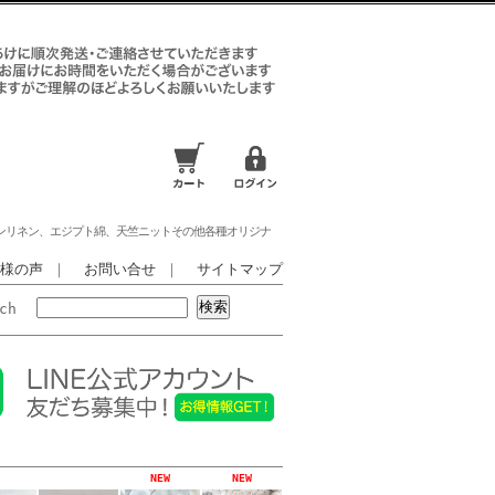
ンリネン、エジプト綿、天竺ニットその他各種オリジナ
様の声
｜
お問い合せ
｜
サイトマップ
rch
NEW
NEW