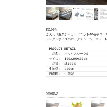
綿100％
ふんわり杢糸ジャカードニット40番手コーマ
シングルサイズのボックスシーツ。マットレ
PRODUCT DETAIL
品名： ボックスシーツS
サイズ： 100x200x30cm
品質： 綿100％
生地幅： 220cm
原産国： 中国製
関連商品