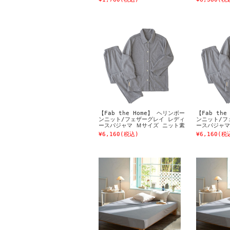
【Fab the Home】 ヘリンボー
【Fab th
ンニット/フェザーグレイ レディ
ンニット/フ
ースパジャマ Ｍサイズ ニット素
ースパジャマ
材
材
¥6,160
(税込)
¥6,160
(税